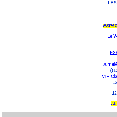
LES
ESPAC
Le V
ES
Jumelé
((1
VIP Cl
12
12 
AB