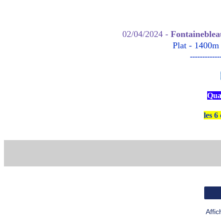
02/04/2024 -
Fontainebleau
Plat - 1400m 
-------------
Qua
les 6
Affi