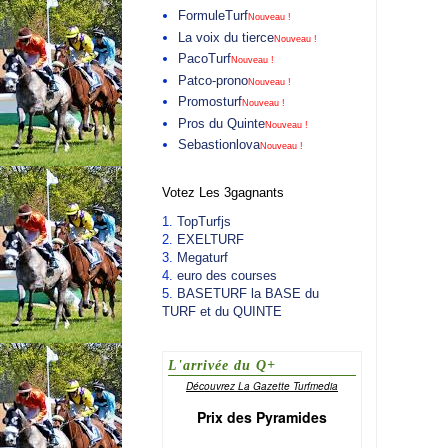
FormuleTurf
Nouveau !
La voix du tierce
Nouveau !
PacoTurf
Nouveau !
Patco-prono
Nouveau !
Promosturf
Nouveau !
Pros du Quinte
Nouveau !
Sebastionlova
Nouveau !
Votez Les 3gagnants
1.
TopTurfjs
2.
EXELTURF
3.
Megaturf
4.
euro des courses
5.
BASETURF la BASE du
TURF et du QUINTE