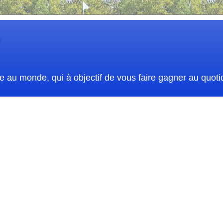
e au monde, qui à objectif de vous faire gagner au quoti