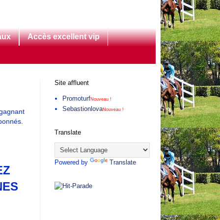
aux
Accès excellent vip
Site affluent
Promoturf
Nouveau !
Sebastionlova
Nouveau !
 gagnant
bonnés.
Translate
Powered by
Translate
EZ
NES