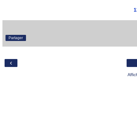
1
Partager
‹
Affi