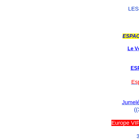
LES
ESPAC
Le V
ES
Es
Jumelé
((
Europe VIP