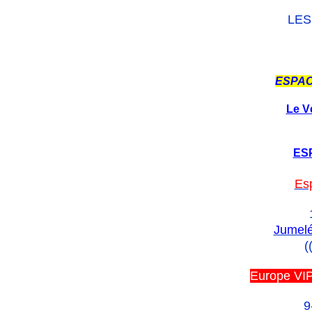
LES
ESPAC
Le V
ES
Es
Jumelé
(
Europe VIP
9