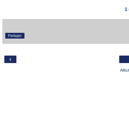
1 
Partager
‹
Affi