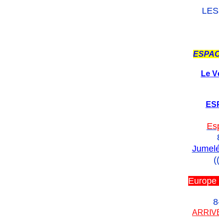
LES
ESPAC
Le V
ES
Es
Jumelé
(
Europe 
8
ARRIV