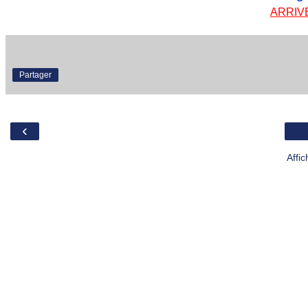
ARRIV
Partager
‹
Affi