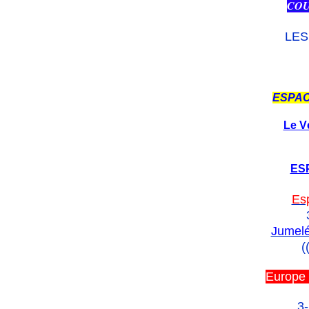
COU
LES
ESPAC
Le V
ES
Es
Jumelé
(
Europe 
3-