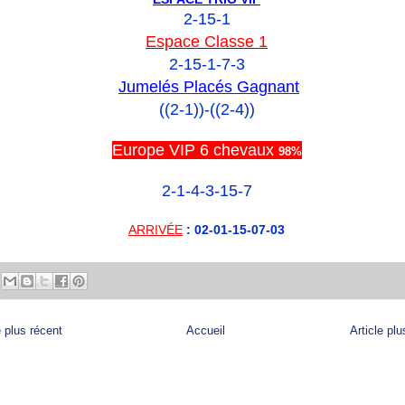
2-15-1
Espace Classe 1
2-15-1-7-3
Jumelés Placés Gagnant
((2-1))-((2-4))
Europe VIP 6 chevaux
98%
2-1-4-3-15-7
ARRIVÉE
: 02-01-15-07-03
e plus récent
Accueil
Article pl