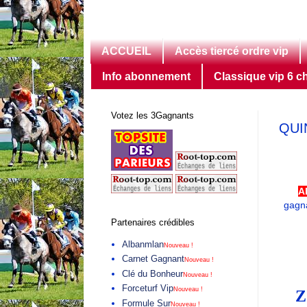
ACCUEIL
Accès tiercé ordre vip
Info abonnement
Classique vip 6 
Votez les 3Gagnants
QUI
A
gagna
Partenaires crédibles
Albanmlan
Nouveau !
Carnet Gagnant
Nouveau !
Clé du Bonheur
Nouveau !
Forceturf Vip
Nouveau !
Z
Formule Sur
Nouveau !