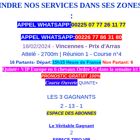
INDRE NOS SERVICES DANS SES ZONE
:
APPEL WHATSAPP:
00225 07 77 26 11 77
APPEL WHATSAPP:
00226 77 86 31 80
18/02/2024 -
Vincennes - Prix d'Arras
Attelé - 2700m | Réunion 1 -
Course
n°
4
16 Partants- Départ:
15h15 Heure de France
Non Partant: 6
Quinté+ VIP Europe en 6 chevaux Ordre 5/7 dans la semaine ici 
PRONOSTIC GRATUIT 100%
Course Ouverte
QUINTE+
LES 3 GAGNANTS
2 - 13 - 1
ESPACE DES ABONNES
Le Véritable Gagnant
2
ESPACE TRIO VIP