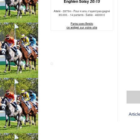
Articl