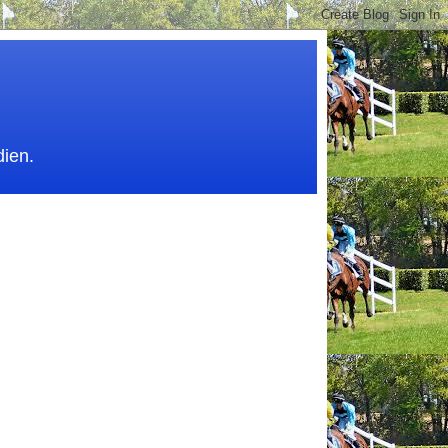
dien.