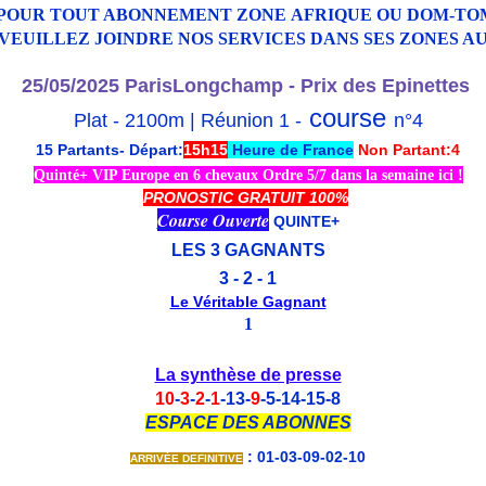
POUR TOUT ABONNEMENT ZONE AFRIQUE OU DOM-TO
VEUILLEZ JOINDRE NOS SERVICES DANS SES ZONES A
25/05/2025 ParisLongchamp - Prix des Epinettes
course
Plat - 2100m | Réunion 1 -
n°4
15 Partants- Départ:
15h15
Heure de France
Non Partant:4
Quinté+ VIP Europe en 6 chevaux Ordre 5/7 dans la semaine ici !
PRONOSTIC GRATUIT 100%
Course Ouverte
QUINTE+
LES 3 GAGNANTS
3 - 2 - 1
Le Véritable Gagnant
1
La synthèse de presse
10
-
3
-
2
-
1
-13-
9
-5-14-15-8
ESPACE DES ABONNES
: 01-03-09-02-10
ARRIVÉE DEFINITIVE