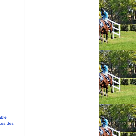
able
cès des