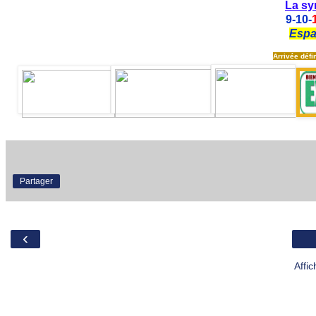
La sy
9
-10-
Espa
Arrivée défin
Partager
‹
Affi