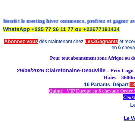
 le meeting hiver commence, profitez et gagner avec le prono
WhatsApp +225 77 26 11 77 ou +22677191434
Abonnez-vous
dès maintenant chez
Les3Gagnants
et recev
en
6
cheva
Pour tout abonnement zone Afrique ou dom
29/06/2026
Clairefonaine-Deauville
- Prix Logo 
Haies - 3600
16 Partants- Départ:
18
Quinté+ VIP Europe en 6 chevaux Ordre 5/
Cours
L
Le V