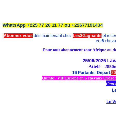
WhatsApp +225 77 26 11 77 ou +22677191434
Abonnez-vous
dès maintenant chez
Les3Gagnants
et recev
en
6
cheva
Pour tout abonnement zone Afrique ou dom
25/06/2026
Lav
Attelé - 2850
16 Partants- Départ:
20
Quinté+ VIP Europe en 6 chevaux Ordre 5/
Cours
L
Le V