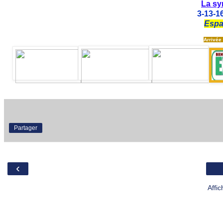
La sy
3
-13-1
Espa
Arrivée 
Partager
‹
Affi