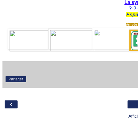
La sy
?
-?
Espa
Arrivée 
Partager
‹
Affi