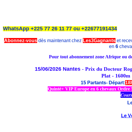
WhatsApp +225 77 26 11 77 ou +22677191434
Abonnez-vous
dès maintenant chez
Les3Gagnants
et recev
en
6
cheva
Pour tout abonnement zone Afrique ou dom
15/06/2026
Nantes
- Prix du Docteur Ro
Plat - 1600m 
15 Partants- Départ:
18
Quinté+ VIP Europe en 6 chevaux Ordre 5/
Cours
L
Le V