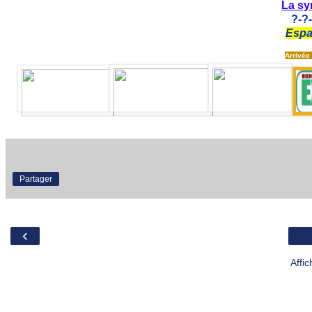
La sy
?
-?
Espa
Arrivée 
Partager
‹
Affi