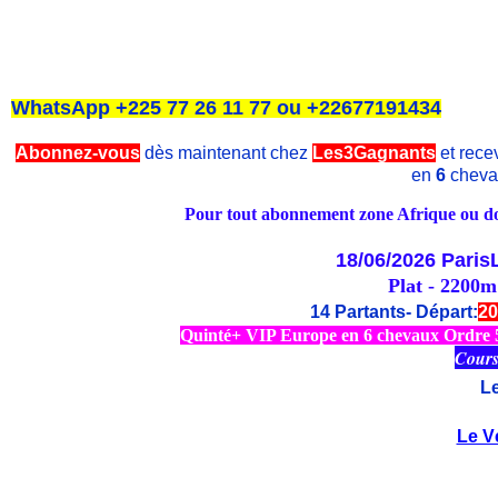
WhatsApp +225 77 26 11 77 ou +22677191434
Abonnez-vous
dès maintenant chez
Les3Gagnants
et recev
en
6
cheva
Pour tout abonnement zone Afrique ou dom
18/06/2026
Paris
Plat - 2200m
14 Partants- Départ:
20
Quinté+ VIP Europe en 6 chevaux Ordre 5/
Cours
L
Le V